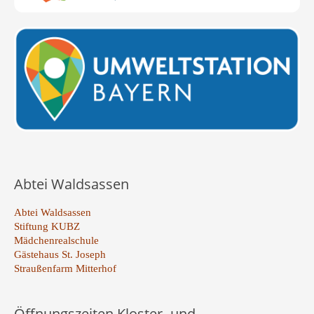
Abtei Waldsassen
Abtei Waldsassen
Stiftung KUBZ
Mädchenrealschule
Gästehaus St. Joseph
Straußenfarm Mitterhof
Öffnungszeiten Kloster- und