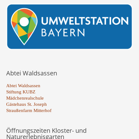
Abtei Waldsassen
Abtei Waldsassen
Stiftung KUBZ
Mädchenrealschule
Gästehaus St. Joseph
Straußenfarm Mitterhof
Öffnungszeiten Kloster- und
Naturerlebnisgarten