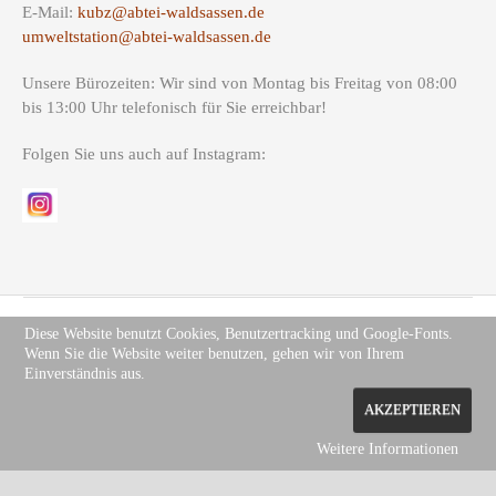
E-Mail:
kubz@abtei-waldsassen.de
umweltstation@abtei-waldsassen.de
Unsere Bürozeiten: Wir sind von Montag bis Freitag von 08:00
bis 13:00 Uhr telefonisch für Sie erreichbar!
Folgen Sie uns auch auf Instagram:
Diese Website benutzt Cookies, Benutzertracking und Google-Fonts.
Wenn Sie die Website weiter benutzen, gehen wir von Ihrem
Copyright (c) Site Name 2012. All rights reserved.
Impressum
.
Einverständnis aus.
Datenschutz
AKZEPTIEREN
Weitere Informationen