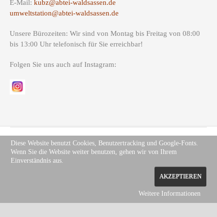
E-Mail:
kubz@abtei-waldsassen.de
umweltstation@abtei-waldsassen.de
Unsere Bürozeiten: Wir sind von Montag bis Freitag von 08:00
bis 13:00 Uhr telefonisch für Sie erreichbar!
Folgen Sie uns auch auf Instagram:
Diese Website benutzt Cookies, Benutzertracking und Google-Fonts.
Wenn Sie die Website weiter benutzen, gehen wir von Ihrem
Copyright (c) Site Name 2012. All rights reserved.
Impressum
.
Einverständnis aus.
Datenschutz
AKZEPTIEREN
Weitere Informationen