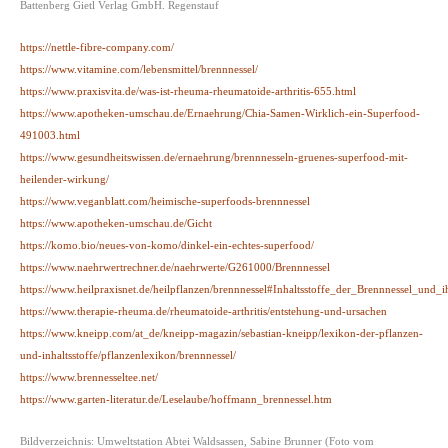
Battenberg Gietl Verlag GmbH. Regenstauf
https://nettle-fibre-company.com/
https://www.vitamine.com/lebensmittel/brennnessel/
https://www.praxisvita.de/was-ist-rheuma-rheumatoide-arthritis-655.html
https://www.apotheken-umschau.de/Ernaehrung/Chia-Samen-Wirklich-ein-Superfood-
491003.html
https://www.gesundheitswissen.de/ernaehrung/brennnesseln-gruenes-superfood-mit-
heilender-wirkung/
https://www.veganblatt.com/heimische-superfoods-brennnessel
https://www.apotheken-umschau.de/Gicht
https://komo.bio/neues-von-komo/dinkel-ein-echtes-superfood/
https://www.naehrwertrechner.de/naehrwerte/G261000/Brennnessel
https://www.heilpraxisnet.de/heilpflanzen/brennnessel#Inhaltsstoffe_der_Brennnessel_und
https://www.therapie-rheuma.de/rheumatoide-arthritis/entstehung-und-ursachen
https://www.kneipp.com/at_de/kneipp-magazin/sebastian-kneipp/lexikon-der-pflanzen-
und-inhaltsstoffe/pflanzenlexikon/brennnessel/
https://www.brennesseltee.net/
https://www.garten-literatur.de/Leselaube/hoffmann_brennessel.htm
Bildverzeichnis: Umweltstation Abtei Waldsassen, Sabine Brunner (Foto vom