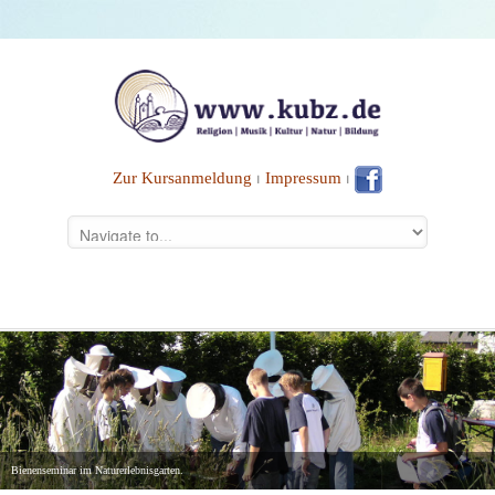
Zur Kursanmeldung
⏐
Impressum
⏐
Bienenseminar im Naturerlebnisgarten.