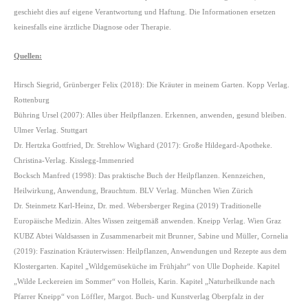
geschieht dies auf eigene Verantwortung und Haftung. Die Informationen ersetzen
keinesfalls eine ärztliche Diagnose oder Therapie.
Quellen:
Hirsch Siegrid, Grünberger Felix (2018): Die Kräuter in meinem Garten. Kopp Verlag.
Rottenburg
Bühring Ursel (2007): Alles über Heilpflanzen. Erkennen, anwenden, gesund bleiben.
Ulmer Verlag. Stuttgart
Dr. Hertzka Gottfried, Dr. Strehlow Wighard (2017): Große Hildegard-Apotheke.
Christina-Verlag. Kisslegg-Immenried
Bocksch Manfred (1998): Das praktische Buch der Heilpflanzen. Kennzeichen,
Heilwirkung, Anwendung, Brauchtum. BLV Verlag. München Wien Zürich
Dr. Steinmetz Karl-Heinz, Dr. med. Webersberger Regina (2019) Traditionelle
Europäische Medizin. Altes Wissen zeitgemäß anwenden. Kneipp Verlag. Wien Graz
KUBZ Abtei Waldsassen in Zusammenarbeit mit Brunner, Sabine und Müller, Cornelia
(2019): Faszination Kräuterwissen: Heilpflanzen, Anwendungen und Rezepte aus dem
Klostergarten. Kapitel „Wildgemüseküche im Frühjahr“ von Ulle Dopheide. Kapitel
„Wilde Leckereien im Sommer“ von Holleis, Karin. Kapitel „Naturheilkunde nach
Pfarrer Kneipp“ von Löffler, Margot. Buch- und Kunstverlag Oberpfalz in der